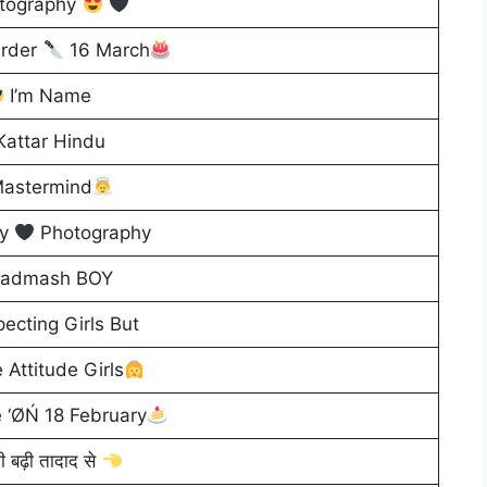
tography
rder
16 March
I’m Name
attar Hindu
astermind
y
Photography
admash BOY
ecting Girls But
 Attitude Girls
 ‘ØŃ 18 February
 की बढ़ी तादाद से