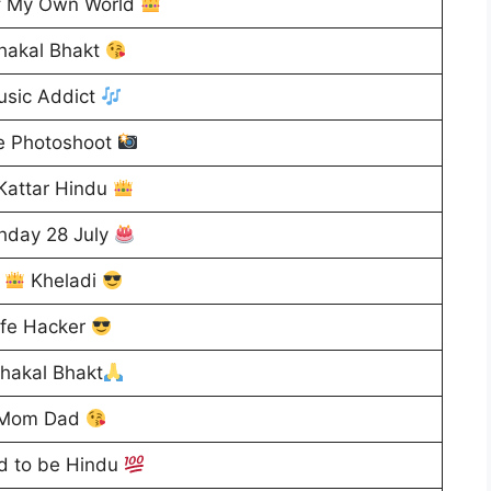
f My Own World
hakal Bhakt
sic Addict
 Photoshoot
 Kattar Hindu
hday 28 July
R
Kheladi
ife Hacker
hakal Bhakt
Mom Dad
d to be Hindu