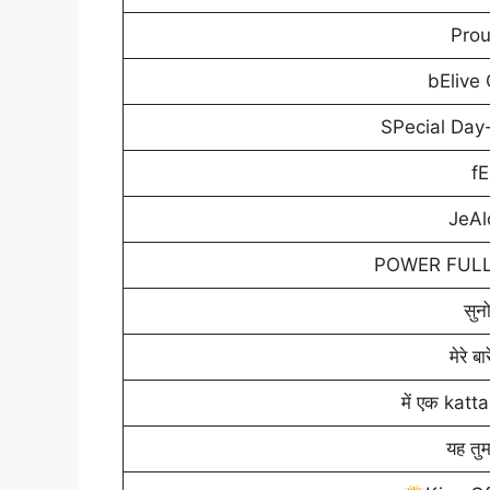
Pro
bElive
SPecial Day
fE
JeAl
POWER FULL 
सुन
मेरे बा
में एक katt
यह तु