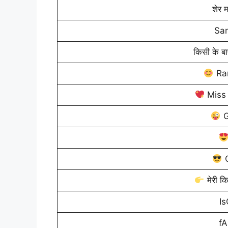
शेर 
San
किसी के ब
Ram
Miss
G
C
मेरी कि
Is
fA