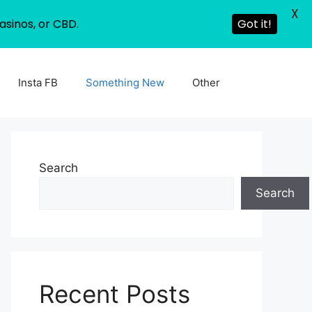
X
asinos, or CBD.
Got it!
Insta FB
Something New
Other
Search
Search
Recent Posts