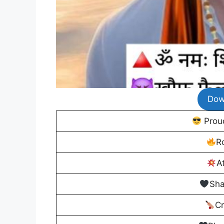
Dow
Prou
R
A
Sha
Cr