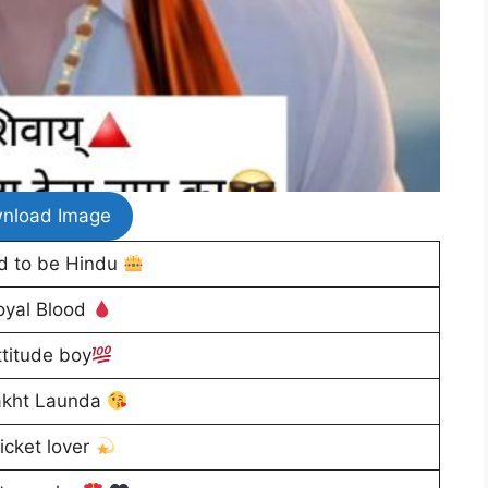
nload Image
d to be Hindu
oyal Blood
ttitude boy
kht Launda
icket lover