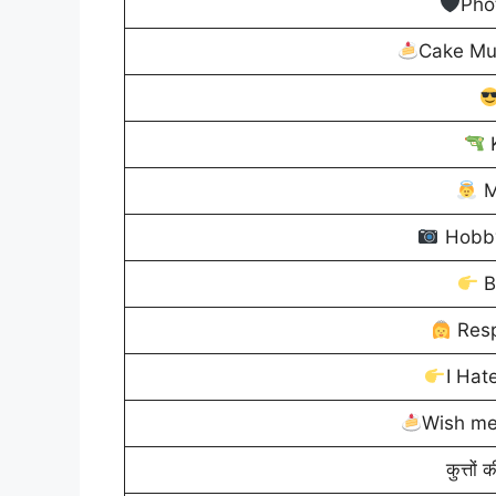
Pho
Cake Mu
K
M
Hobb
B
Resp
I Hate
Wish me
कुत्तों