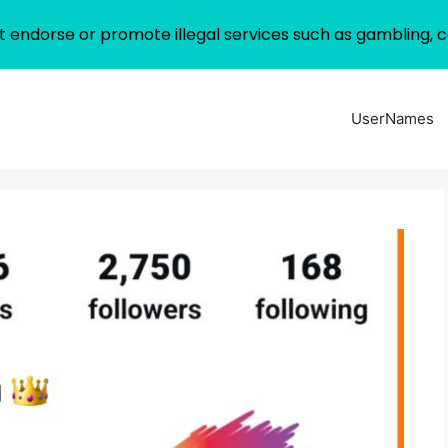
 endorse or promote illegal services such as gambling, c
UserNames