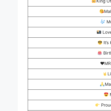
King O
Ma
Mu
Love
It’s
Birt
♥️
M
L
Ma
Prou